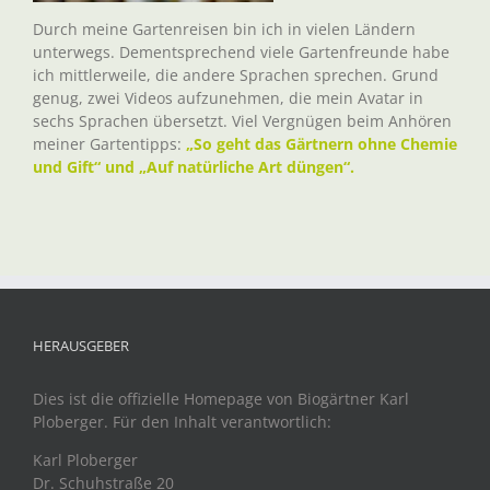
Durch meine Gartenreisen bin ich in vielen Ländern
unterwegs. Dementsprechend viele Gartenfreunde habe
ich mittlerweile, die andere Sprachen sprechen. Grund
genug, zwei Videos aufzunehmen, die mein Avatar in
sechs Sprachen übersetzt. Viel Vergnügen beim Anhören
meiner Gartentipps:
„So geht das Gärtnern ohne Chemie
und Gift“ und „Auf natürliche Art düngen“.
HERAUSGEBER
Dies ist die offizielle Homepage von Biogärtner Karl
Ploberger. Für den Inhalt verantwortlich:
Karl Ploberger
Dr. Schuhstraße 20