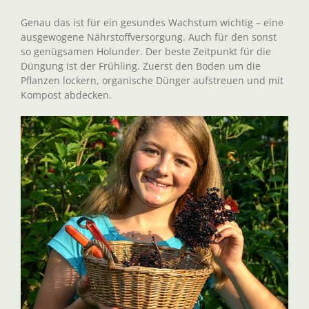
Genau das ist für ein gesundes Wachstum wichtig – eine
ausgewogene Nährstoffversorgung. Auch für den sonst
so genügsamen Holunder. Der beste Zeitpunkt für die
Düngung ist der Frühling. Zuerst den Boden um die
Pflanzen lockern, organische Dünger aufstreuen und mit
Kompost abdecken.