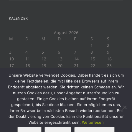
KALENDER
August 2026
M
D
M
D
F
S
S
1
2
3
4
5
6
7
8
9
10
11
12
13
14
15
16
17
18
19
20
21
22
23
24
25
26
27
28
29
30
Unsere Website verwendet Cookies. Dabei handelt es sich um
31
kleine Textdateien, die mit Hilfe des Browsers auf Ihrem
« Juli
Endgerät abgelegt werden. Sie richten keinen Schaden an. Wir
nutzen Cookies dazu, unser Angebot nutzerfreundlich zu
gestalten. Einige Cookies bleiben auf Ihrem Endgerät
gespeichert, bis Sie diese löschen. Sie ermöglichen es uns,
Ihren Browser beim nächsten Besuch wiederzuerkennen. Bei
der Deaktivierung von Cookies kann die Funktionalität unserer
Website eingeschränkt sein.
Weiterlesen
Copyright 2019 Biogärtner Ploberger | Alle Rechte vorbehalten