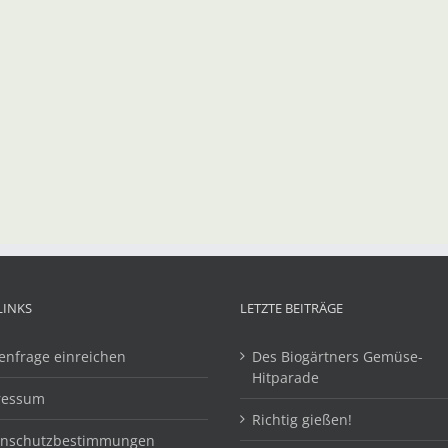
LINKS
LETZTE BEITRÄGE
enfrage einreichen
Des Biogärtners Gemüse-
Hitparade
ressum
Richtig gießen!
enschutzbestimmungen