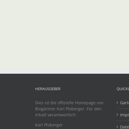
HERAUSGEBER
QUICK
Dies ist die offizielle Homepage von
Gart
Biogärtner Karl Ploberger. Für den
Inhalt verantwortlich:
Imp
Karl Ploberger
Dat