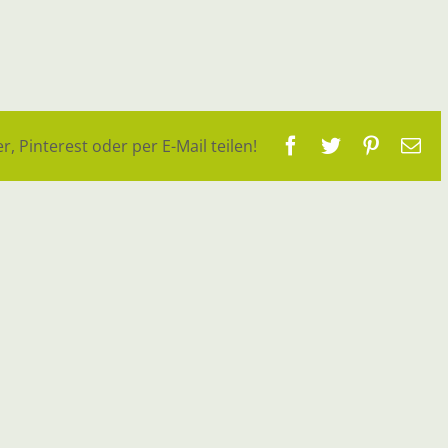
Facebook
Twitter
Pinteres
E-
r, Pinterest oder per E-Mail teilen!
Ma