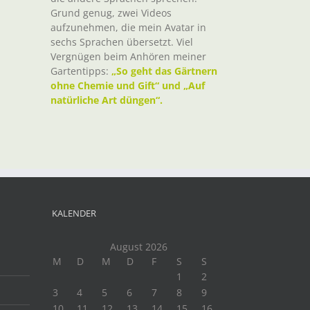
Grund genug, zwei Videos
aufzunehmen, die mein Avatar in
sechs Sprachen übersetzt. Viel
Vergnügen beim Anhören meiner
Gartentipps:
„So geht das Gärtnern
ohne Chemie und Gift“ und „Auf
natürliche Art düngen“.
KALENDER
August 2026
M
D
M
D
F
S
S
1
2
3
4
5
6
7
8
9
10
11
12
13
14
15
16