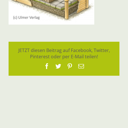
JETZT diesen Beitrag auf Facebook, Twitter,
Pinterest oder per E-Mail teilen!
Facebook
Twitter
Pinterest
E-
Mail