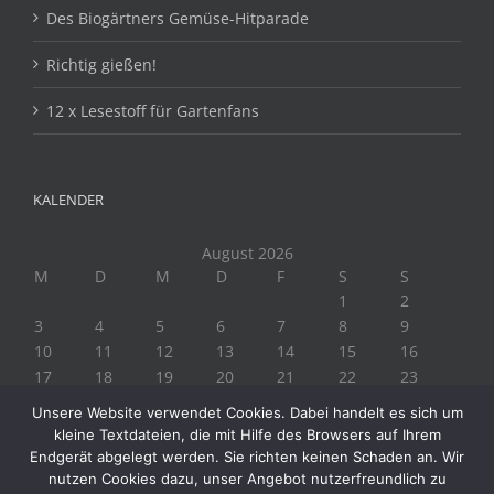
Des Biogärtners Gemüse-Hitparade
Richtig gießen!
12 x Lesestoff für Gartenfans
KALENDER
August 2026
M
D
M
D
F
S
S
1
2
3
4
5
6
7
8
9
10
11
12
13
14
15
16
17
18
19
20
21
22
23
24
25
26
27
28
29
30
Unsere Website verwendet Cookies. Dabei handelt es sich um
31
kleine Textdateien, die mit Hilfe des Browsers auf Ihrem
« Juli
Endgerät abgelegt werden. Sie richten keinen Schaden an. Wir
nutzen Cookies dazu, unser Angebot nutzerfreundlich zu