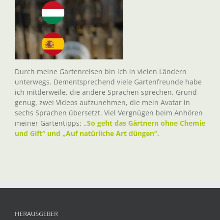
Durch meine Gartenreisen bin ich in vielen Ländern
unterwegs. Dementsprechend viele Gartenfreunde habe
ich mittlerweile, die andere Sprachen sprechen. Grund
genug, zwei Videos aufzunehmen, die mein Avatar in
sechs Sprachen übersetzt. Viel Vergnügen beim Anhören
meiner Gartentipps:
„So geht das Gärtnern ohne Chemie
und Gift“ und „Auf natürliche Art düngen“.
HERAUSGEBER