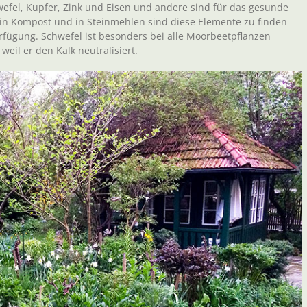
fel, Kupfer, Zink und Eisen und andere sind für das gesunde
n Kompost und in Steinmehlen sind diese Elemente zu finden
fügung. Schwefel ist besonders bei alle Moorbeetpflanzen
eil er den Kalk neutralisiert.