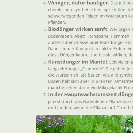
Weniger, dafür häufiger
. Das gilt b
chemischen-synthetischen, sprich Kunstdü
schwerwiegenden Folgen im Wachstum kom
Pflanzen.
Biodünger wirken sanft
. Wer organi
Bodenleben. Aber: Hornspäne, Hornmehl, P
Zuckerrübenvinasse oder Malzdünger etc. 
Daher immer Kompost in solche Erden einmi
diese Dünger kaum. Und bis sie wirken, da
Kunstdünger im Mantel
. Seit viele
Langzeitdünger „Osmocote“. Sie geben je
die Wurzeln ab. Sie bauen, wie alle synth
Boden hält sich aber in Grenzen. Umstritte
manche sehen darin ein Mikroplastik-Pro
In der Hauptwachstumszeit düng
ja erst durch das Bodenleben Pflanzenve
und landen, wenn die Pflanze auf Grund 