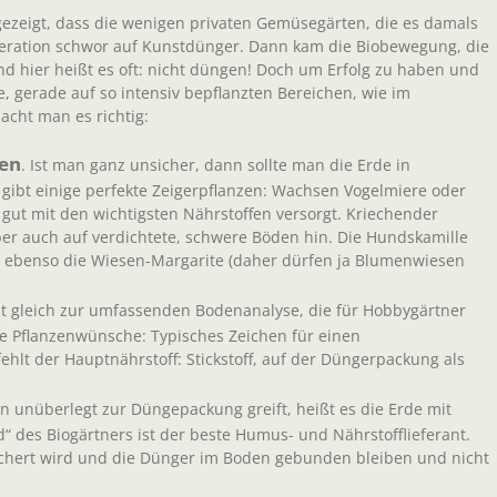
ezeigt, dass die wenigen privaten Gemüsegärten, die es damals
neration schwor auf Kunstdünger. Dann kam die Biobewegung, die
d hier heißt es oft: nicht düngen! Doch um Erfolg zu haben und
, gerade auf so intensiv bepflanzten Bereichen, wie im
acht man es richtig:
en
. Ist man ganz unsicher, dann sollte man die Erde in
 gibt einige perfekte Zeigerpflanzen: Wachsen Vogelmiere oder
gut mit den wichtigsten Nährstoffen versorgt. Kriechender
er auch auf verdichtete, schwere Böden hin. Die Hundskamille
, ebenso die Wiesen-Margarite (daher dürfen ja Blumenwiesen
ht gleich zur umfassenden Bodenanalyse, die für Hobbygärtner
die Pflanzenwünsche: Typisches Zeichen für einen
fehlt der Hauptnährstoff: Stickstoff, auf der Düngerpackung als
n unüberlegt zur Düngepackung greift, heißt es die Erde mit
 des Biogärtners ist der beste Humus- und Nährstofflieferant.
ichert wird und die Dünger im Boden gebunden bleiben und nicht