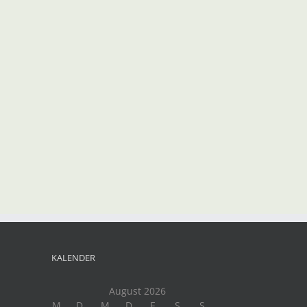
KALENDER
August 2026
M
D
M
D
F
S
S