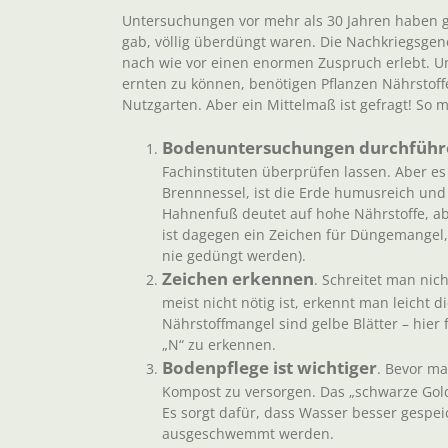
Untersuchungen vor mehr als 30 Jahren haben g
gab, völlig überdüngt waren. Die Nachkriegsge
nach wie vor einen enormen Zuspruch erlebt. Un
ernten zu können, benötigen Pflanzen Nährstoffe
Nutzgarten. Aber ein Mittelmaß ist gefragt! So m
Bodenuntersuchungen durchführ
Fachinstituten überprüfen lassen. Aber es
Brennnessel, ist die Erde humusreich und 
Hahnenfuß deutet auf hohe Nährstoffe, ab
ist dagegen ein Zeichen für Düngemangel
nie gedüngt werden).
Zeichen erkennen
. Schreitet man nic
meist nicht nötig ist, erkennt man leicht 
Nährstoffmangel sind gelbe Blätter – hier 
„N“ zu erkennen.
Bodenpflege ist wichtiger
. Bevor ma
Kompost zu versorgen. Das „schwarze Gold“
Es sorgt dafür, dass Wasser besser gespe
ausgeschwemmt werden.