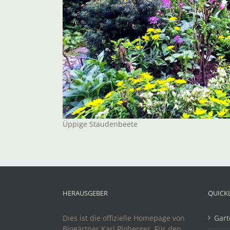
Üppige Staudenbeete
HERAUSGEBER
QUICK
Dies ist die offizielle Homepage von
Gart
Biogärtner Karl Ploberger. Für den