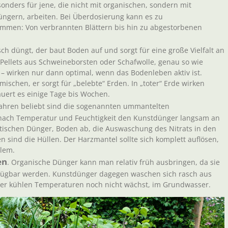
esonders für jene, die nicht mit organischen, sondern mit
ngern, arbeiten. Bei Überdosierung kann es zu
men: Von verbrannten Blättern bis hin zu abgestorbenen
sch düngt, der baut Boden auf und sorgt für eine große Vielfalt an
ellets aus Schweineborsten oder Schafwolle, genau so wie
– wirken nur dann optimal, wenn das Bodenleben aktiv ist.
schen, er sorgt für „belebte“ Erden. In „toter“ Erde wirken
uert es einige Tage bis Wochen.
n Jahren beliebt sind die sogenannten ummantelten
 nach Temperatur und Feuchtigkeit den Kunstdünger langsam an
etischen Dünger, Boden ab, die Auswaschung des Nitrats in den
n sind die Hüllen. Der Harzmantel sollte sich komplett auflösen,
blem.
en
. Organische Dünger kann man relativ früh ausbringen, da sie
rfügbar werden. Kunstdünger dagegen waschen sich rasch aus
der kühlen Temperaturen noch nicht wächst, im Grundwasser.