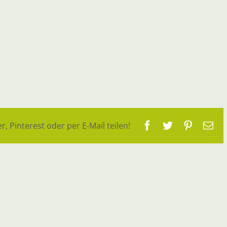
Facebook
Twitter
Pinteres
E-
r, Pinterest oder per E-Mail teilen!
Ma