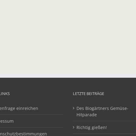
LINKS
LETZTE BEITRÄGE
enfrage einreichen
Des Biogärtners Gemüse-
Hitparade
ressum
Richtig gießen!
enschutzbestimmungen