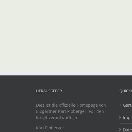
HERAUSGEBER
QUICK
Dies ist die offizielle Homepage von
Gart
Biogärtner Karl Ploberger. Für den
Inhalt verantwortlich:
Imp
Karl Ploberger
Dat