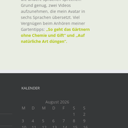
Grund genug, zwei Videos
aufzunehmen, die mein Avatar in
sechs Sprachen übersetzt. Viel
Vergnügen beim Anhören meiner
Gartentipps:
„So geht das Gärtnern
ohne Chemie und Gift“ und „Auf
natürliche Art düngen“.
KALENDER
August 2026
M
D
M
D
F
S
S
1
2
3
4
5
6
7
8
9
10
11
12
13
14
15
16