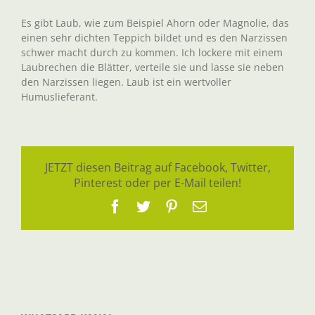
Es gibt Laub, wie zum Beispiel Ahorn oder Magnolie, das
einen sehr dichten Teppich bildet und es den Narzissen
schwer macht durch zu kommen. Ich lockere mit einem
Laubrechen die Blätter, verteile sie und lasse sie neben
den Narzissen liegen. Laub ist ein wertvoller
Humuslieferant.
JETZT diesen Beitrag auf Facebook, Twitter,
Pinterest oder per E-Mail teilen!
Facebook
Twitter
Pinterest
E-
Mail