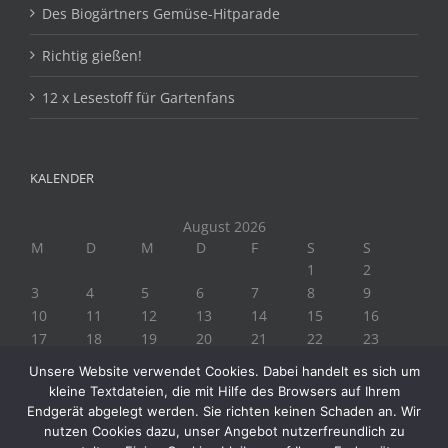
Des Biogärtners Gemüse-Hitparade
Richtig gießen!
12 x Lesestoff für Gartenfans
KALENDER
August 2026
M
D
M
D
F
S
S
1
2
3
4
5
6
7
8
9
10
11
12
13
14
15
16
17
18
19
20
21
22
23
24
25
26
27
28
29
30
Unsere Website verwendet Cookies. Dabei handelt es sich um
31
kleine Textdateien, die mit Hilfe des Browsers auf Ihrem
« Juli
Endgerät abgelegt werden. Sie richten keinen Schaden an. Wir
nutzen Cookies dazu, unser Angebot nutzerfreundlich zu