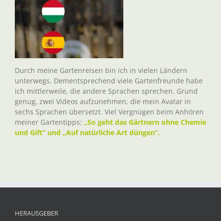
Durch meine Gartenreisen bin ich in vielen Ländern
unterwegs. Dementsprechend viele Gartenfreunde habe
ich mittlerweile, die andere Sprachen sprechen. Grund
genug, zwei Videos aufzunehmen, die mein Avatar in
sechs Sprachen übersetzt. Viel Vergnügen beim Anhören
meiner Gartentipps:
„So geht das Gärtnern ohne Chemie
und Gift“ und „Auf natürliche Art düngen“.
HERAUSGEBER