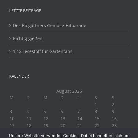
LETZTE BEITRÄGE
Des Biogärtners Gemüse-Hitparade
Richtig gießen!
12 x Lesestoff für Gartenfans
KALENDER
August 2026
M
D
M
D
F
S
S
1
2
3
4
5
6
7
8
9
10
11
12
13
14
15
16
17
18
19
20
21
22
23
24
25
26
27
28
29
30
Unsere Website verwendet Cookies. Dabei handelt es sich um