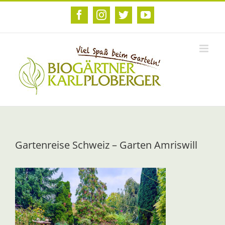
Zum
Inhalt
Facebook
Instagram
Twitter
YouTube
springen
Gartenreise Schweiz – Garten Amriswill