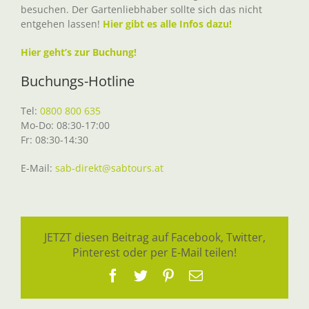
besuchen. Der Gartenliebhaber sollte sich das nicht
entgehen lassen!
Hier gibt es alle Infos dazu!
Hier geht’s zur Buchung!
Buchungs-Hotline
Tel:
0800 800 635
Mo-Do: 08:30-17:00
Fr: 08:30-14:30
E-Mail:
sab-direkt@sabtours.at
JETZT diesen Beitrag auf Facebook, Twitter,
Pinterest oder per E-Mail teilen!
Facebook
Twitter
Pinterest
E-
Mail