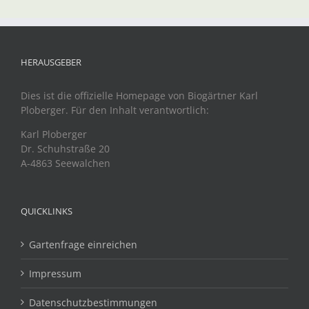
HERAUSGEBER
Dies ist die offizielle Homepage von Biogärtner Karl
Ploberger. Für den Inhalt verantwortlich:
Karl Ploberger
Dr. Schuhstraße 20
A-4863 Seewalchen
QUICKLINKS
Gartenfrage einreichen
Impressum
Datenschutzbestimmungen