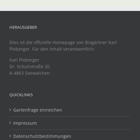
HERAUSGEBER
Dies ist die offizielle Homepage von Biogärtner Karl
Ploberger. Für den Inhalt verantwortlich:
Karl Ploberger
Dr. Schuhstraße 20
A-4863 Seewalchen
QUICKLINKS
Gartenfrage einreichen
Impressum
Datenschutzbestimmungen