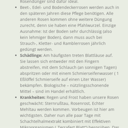
Rosendünger sind dafür ideal.
Beet-, Edel- und Bodendeckerrosen werden auch in
den späteren Jahren diese Pflege benötigen. Alle
anderen Rosen kommen ohne weitere Düngung
zurecht, denn sie haben eine Pfahlwurzel. Einzige
Ausnahme: Ist der Boden sehr durchlässig (also
kein lehmiger Boden), dann muss auch bei
Strauch-, Kletter- und Ramblerrosen jährlich
gedüngt werden.
Schädlinge:
Am häufigsten treten Blattläuse auf.
Sie lassen sich entweder mit den Fingern
abstreifen, mit dem Schlauch (an sonnigen Tagen)
abspritzen oder mit einem Schmierseifenwasser ( 1
Eßlöffel Schmierseife auf einen Liter Wasser)
bekämpfen. Biologische – nützlingsschonende
Mittel – sind im Handel erhältlich.
Krankheiten:
Regen und Frost haben unsere Rosen
geschwächt: Sternrußtau, Rosenrost, Echter
Mehltau werden kommen. Vorbeugen ist hier am
wichtigsten. Daher nun alle paar Tage mit
Schachtelhalmextrakt kombiniert mit Effektiven
Mikroorganismen („Terrafert Blatt“) besprühen. Das