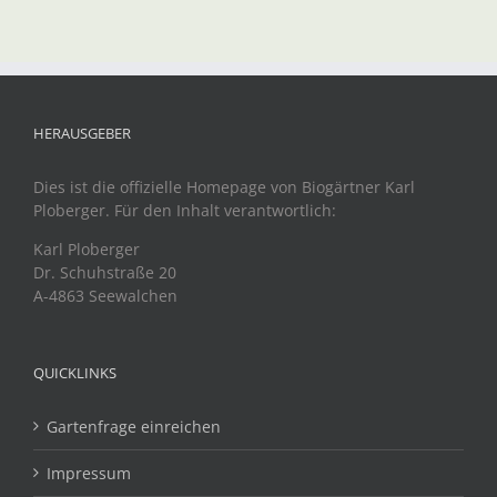
HERAUSGEBER
Dies ist die offizielle Homepage von Biogärtner Karl
Ploberger. Für den Inhalt verantwortlich:
Karl Ploberger
Dr. Schuhstraße 20
A-4863 Seewalchen
QUICKLINKS
Gartenfrage einreichen
Impressum