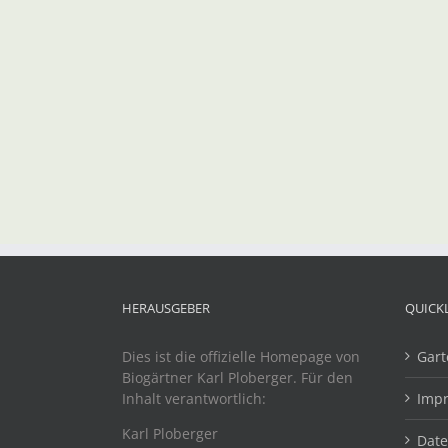
HERAUSGEBER
QUICK
Dies ist die offizielle Homepage von
Gart
Biogärtner Karl Ploberger. Für den
Inhalt verantwortlich:
Imp
Karl Ploberger
Dat