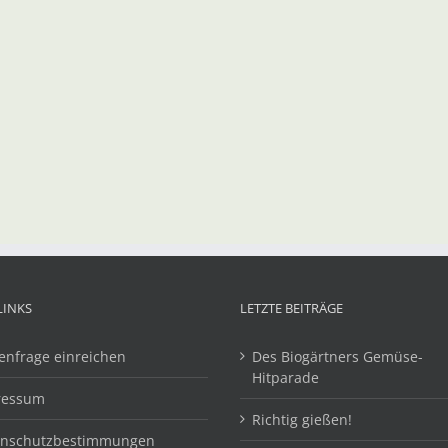
LINKS
LETZTE BEITRÄGE
enfrage einreichen
Des Biogärtners Gemüse-
Hitparade
ressum
Richtig gießen!
enschutzbestimmungen