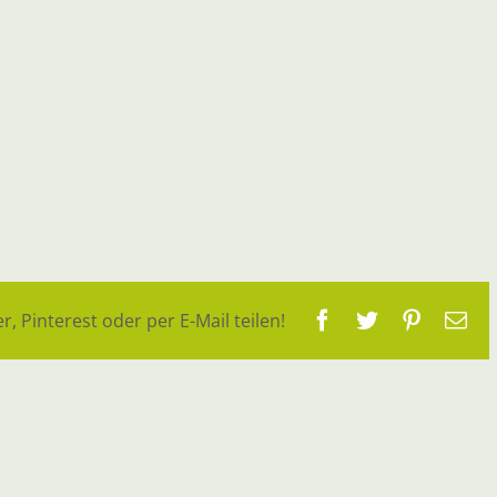
Facebook
Twitter
Pinteres
E-
r, Pinterest oder per E-Mail teilen!
Ma