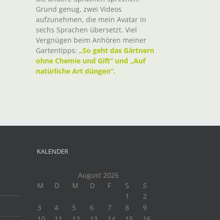
Grund genug, zwei Videos
aufzunehmen, die mein Avatar in
sechs Sprachen übersetzt. Viel
Vergnügen beim Anhören meiner
Gartentipps:
„So geht das Gärtnern
ohne Chemie und Gift“ und „Auf
natürliche Art düngen“.
KALENDER
August 2026
M
D
M
D
F
S
S
1
2
3
4
5
6
7
8
9
10
11
12
13
14
15
16