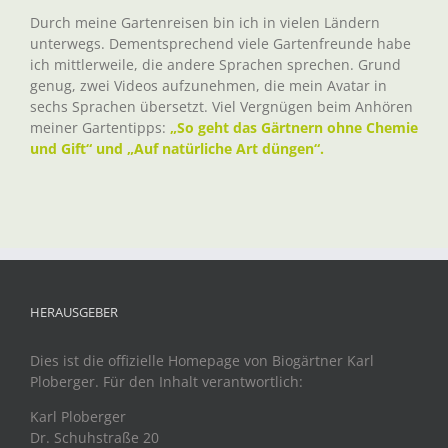
Durch meine Gartenreisen bin ich in vielen Ländern
unterwegs. Dementsprechend viele Gartenfreunde habe
ich mittlerweile, die andere Sprachen sprechen. Grund
genug, zwei Videos aufzunehmen, die mein Avatar in
sechs Sprachen übersetzt. Viel Vergnügen beim Anhören
meiner Gartentipps:
„So geht das Gärtnern ohne Chemie
und Gift“ und „Auf natürliche Art düngen“.
HERAUSGEBER
Dies ist die offizielle Homepage von Biogärtner Karl
Ploberger. Für den Inhalt verantwortlich:
Karl Ploberger
Dr. Schuhstraße 20