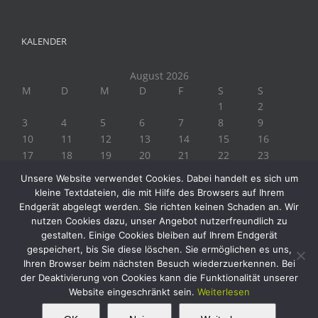
KALENDER
August 2026
M
D
M
D
F
S
S
1
2
3
4
5
6
7
8
9
10
11
12
13
14
15
16
17
18
19
20
21
22
23
24
25
26
27
28
29
30
Unsere Website verwendet Cookies. Dabei handelt es sich um
31
kleine Textdateien, die mit Hilfe des Browsers auf Ihrem
« Juli
Endgerät abgelegt werden. Sie richten keinen Schaden an. Wir
nutzen Cookies dazu, unser Angebot nutzerfreundlich zu
gestalten. Einige Cookies bleiben auf Ihrem Endgerät
gespeichert, bis Sie diese löschen. Sie ermöglichen es uns,
Ihren Browser beim nächsten Besuch wiederzuerkennen. Bei
der Deaktivierung von Cookies kann die Funktionalität unserer
Website eingeschränkt sein.
Weiterlesen
Copyright 2019 Biogärtner Ploberger | Alle Rechte vorbehalten
This website uses cookies and third party