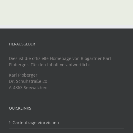
HERAUSGEBER
Dies ist die offizielle Homepage von Biogärtner Karl
Ploberger. Für den Inhalt verantwortlich:
Karl Ploberger
Dr. Schuhstraße 20
A-4863 Seewalchen
QUICKLINKS
Gartenfrage einreichen