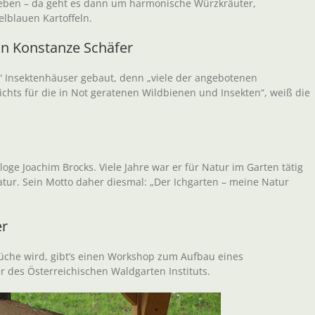
leben – da geht es dann um harmonische Würzkräuter,
lblauen Kartoffeln.
on Konstanze Schäfer
“ Insektenhäuser gebaut, denn „viele der angebotenen
ichts für die in Not geratenen Wildbienen und Insekten“, weiß die
oge Joachim Brocks. Viele Jahre war er für Natur im Garten tätig
Natur. Sein Motto daher diesmal: „Der Ichgarten – meine Natur
er
üche wird, gibt’s einen Workshop zum Aufbau eines
 des Österreichischen Waldgarten Instituts.