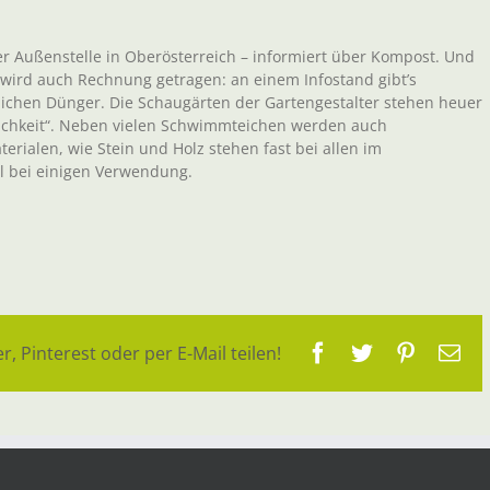
er Außenstelle in Oberösterreich – informiert über Kompost. Und
ird auch Rechnung getragen: an einem Infostand gibt’s
ichen Dünger. Die Schaugärten der Gartengestalter stehen heuer
lichkeit“. Neben vielen Schwimmteichen werden auch
erialen, wie Stein und Holz stehen fast bei allen im
l bei einigen Verwendung.
Facebook
Twitter
Pinteres
E-
r, Pinterest oder per E-Mail teilen!
Ma