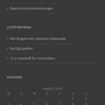
Datenschutzbestimmungen
LETZTE BEITRÄGE
Des Biogärtners Gemüse-Hitparade
Richtig gießen!
12 x Lesestoff für Gartenfans
KALENDER
August 2026
M
D
M
D
F
S
S
1
2
3
4
5
6
7
8
9