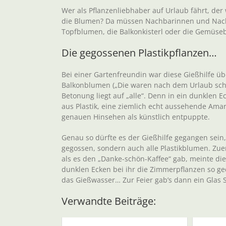
Wer als Pflanzenliebhaber auf Urlaub fährt, de
die Blumen? Da müssen Nachbarinnen und Nachb
Topfblumen, die Balkonkisterl oder die Gemüseb
Die gegossenen Plastikpflanzen…
Bei einer Gartenfreundin war diese Gießhilfe ü
Balkonblumen („Die waren nach dem Urlaub schön
Betonung liegt auf „alle“. Denn in ein dunklen 
aus Plastik, eine ziemlich echt aussehende Amar
genauen Hinsehen als künstlich entpuppte.
Genau so dürfte es der Gießhilfe gegangen sei
gegossen, sondern auch alle Plastikblumen. Zuer
als es den „Danke-schön-Kaffee“ gab, meinte die
dunklen Ecken bei ihr die Zimmerpflanzen so ged
das Gießwasser… Zur Feier gab’s dann ein Glas S
Verwandte Beiträge: