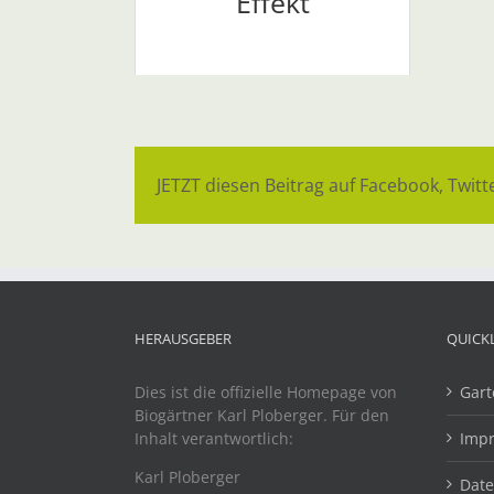
Effekt
JETZT diesen Beitrag auf Facebook, Twitte
HERAUSGEBER
QUICK
Dies ist die offizielle Homepage von
Gart
Biogärtner Karl Ploberger. Für den
Inhalt verantwortlich:
Imp
Karl Ploberger
Dat