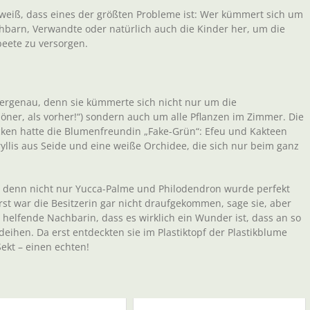
r weiß, dass eines der größten Probleme ist: Wer kümmert sich um
arn, Verwandte oder natürlich auch die Kinder her, um die
eete zu versorgen.
bergenau, denn sie kümmerte sich nicht nur um die
er, als vorher!“) sondern auch um alle Pflanzen im Zimmer. Die
Ecken hatte die Blumenfreundin „Fake-Grün“: Efeu und Kakteen
yllis aus Seide und eine weiße Orchidee, die sich nur beim ganz
n, denn nicht nur Yucca-Palme und Philodendron wurde perfekt
st war die Besitzerin gar nicht draufgekommen, sage sie, aber
 helfende Nachbarin, dass es wirklich ein Wunder ist, dass an so
eihen. Da erst entdeckten sie im Plastiktopf der Plastikblume
ekt – einen echten!