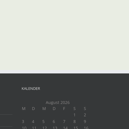
t
il
KALENDER
August 2026
M
D
M
D
F
S
S
1
2
3
4
5
6
7
8
9
10
11
12
13
14
15
16