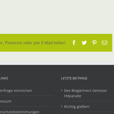
Facebook
Twitter
Pinteres
E-
r, Pinterest oder per E-Mail teilen!
Ma
LINKS
LETZTE BEITRÄGE
enfrage einreichen
Des Biogärtners Gemüse-
Hitparade
ressum
Richtig gießen!
enschutzbestimmungen