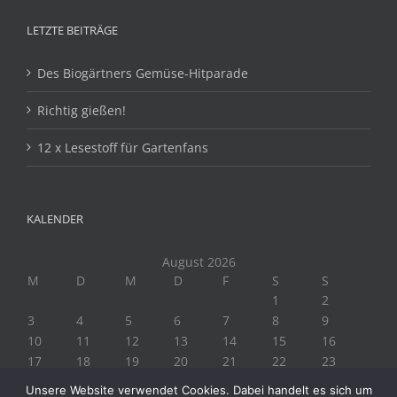
LETZTE BEITRÄGE
Des Biogärtners Gemüse-Hitparade
Richtig gießen!
12 x Lesestoff für Gartenfans
KALENDER
August 2026
M
D
M
D
F
S
S
1
2
3
4
5
6
7
8
9
10
11
12
13
14
15
16
17
18
19
20
21
22
23
24
25
26
27
28
29
30
Unsere Website verwendet Cookies. Dabei handelt es sich um