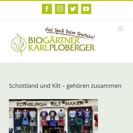
Zum
Inhalt
Facebook
Instagram
Twitter
YouTube
springen
Schottland und Kilt – gehören zusammen