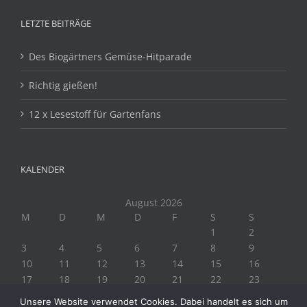
LETZTE BEITRÄGE
Des Biogärtners Gemüse-Hitparade
Richtig gießen!
12 x Lesestoff für Gartenfans
KALENDER
August 2026
M
D
M
D
F
S
S
1
2
3
4
5
6
7
8
9
10
11
12
13
14
15
16
17
18
19
20
21
22
23
24
25
26
27
28
29
30
Unsere Website verwendet Cookies. Dabei handelt es sich um