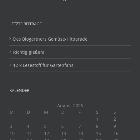
LETZTE BEITRÄGE
Des Biogärtners Gemüse-Hitparade
Richtig gießen!
12 x Lesestoff für Gartenfans
KALENDER
August 2026
M
D
M
D
F
S
S
1
2
3
4
5
6
7
8
9
10
11
12
13
14
15
16