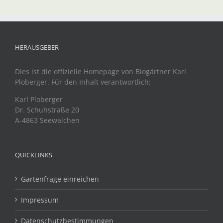
HERAUSGEBER
Dies ist die offizielle Homepage von Biogärtner Karl
Ploberger. Für den Inhalt verantwortlich:
Karl Ploberger
Dr. Schuhstraße 20
A-4863 Seewalchen
QUICKLINKS
Gartenfrage einreichen
Impressum
Datenschutzbestimmungen