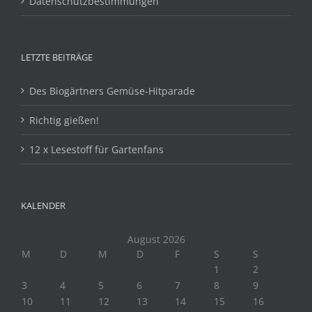
Datenschutzbestimmungen
LETZTE BEITRÄGE
Des Biogärtners Gemüse-Hitparade
Richtig gießen!
12 x Lesestoff für Gartenfans
KALENDER
August 2026
M
D
M
D
F
S
S
1
2
3
4
5
6
7
8
9
10
11
12
13
14
15
16