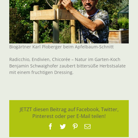
Biogärtner Karl Ploberger beim Apfelbaum-Schnitt
Radicchio, Endivien, Chicorée – Natur im Garten-Koch
Benjamin Schwaighofer zaubert bittersüße Herbstsalate
mit einem fruchtigen Dressing.
JETZT diesen Beitrag auf Facebook, Twitter,
Pinterest oder per E-Mail teilen!
Facebook
Twitter
Pinterest
E-
Mail