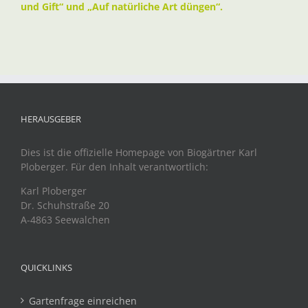
und Gift“ und „Auf natürliche Art düngen“.
HERAUSGEBER
Dies ist die offizielle Homepage von Biogärtner Karl
Ploberger. Für den Inhalt verantwortlich:
Karl Ploberger
Dr. Schuhstraße 20
A-4863 Seewalchen
QUICKLINKS
Gartenfrage einreichen