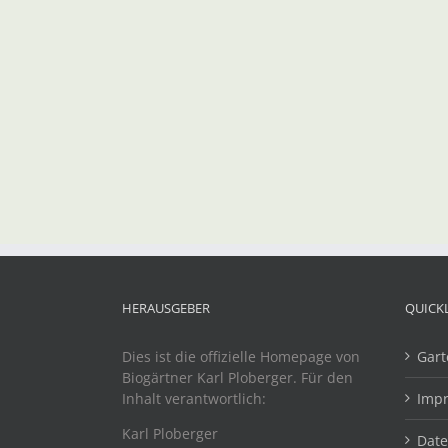
HERAUSGEBER
QUICK
Dies ist die offizielle Homepage von
Gart
Biogärtner Karl Ploberger. Für den
Inhalt verantwortlich:
Imp
Karl Ploberger
Dat