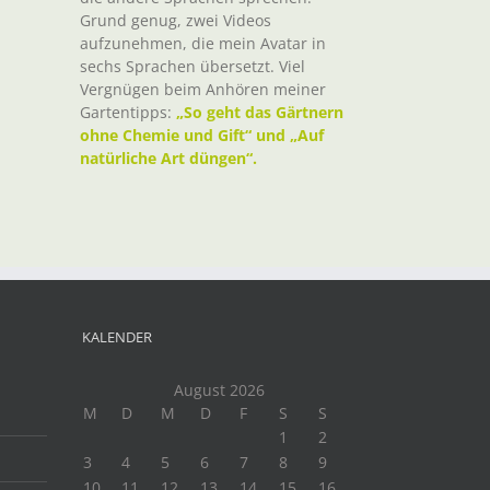
Grund genug, zwei Videos
aufzunehmen, die mein Avatar in
sechs Sprachen übersetzt. Viel
Vergnügen beim Anhören meiner
Gartentipps:
„So geht das Gärtnern
ohne Chemie und Gift“ und „Auf
natürliche Art düngen“.
KALENDER
August 2026
M
D
M
D
F
S
S
1
2
3
4
5
6
7
8
9
10
11
12
13
14
15
16