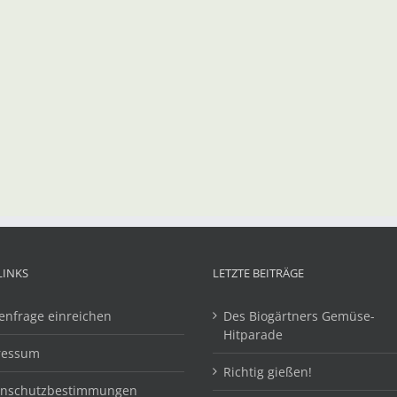
LINKS
LETZTE BEITRÄGE
enfrage einreichen
Des Biogärtners Gemüse-
Hitparade
ressum
Richtig gießen!
enschutzbestimmungen