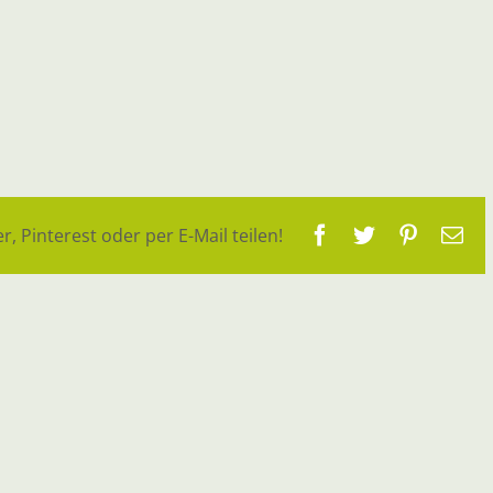
Facebook
Twitter
Pinteres
E-
r, Pinterest oder per E-Mail teilen!
Ma