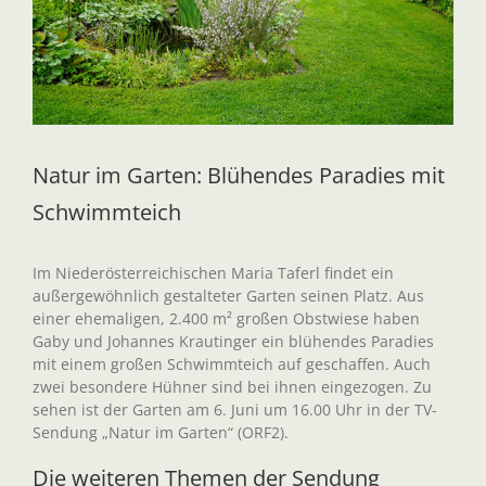
Natur im Garten: Blühendes Paradies mit
Schwimmteich
Im Niederösterreichischen Maria Taferl findet ein
außergewöhnlich gestalteter Garten seinen Platz. Aus
einer ehemaligen, 2.400 m² großen Obstwiese haben
Gaby und Johannes Krautinger ein blühendes Paradies
mit einem großen Schwimmteich auf geschaffen. Auch
zwei besondere Hühner sind bei ihnen eingezogen. Zu
sehen ist der Garten am 6. Juni um 16.00 Uhr in der TV-
Sendung „Natur im Garten“ (ORF2).
Die weiteren Themen der Sendung