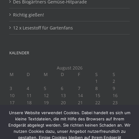
Des Biogärtners Gemüse-Hitparade
Richtig gießen!
12 x Lesestoff für Gartenfans
KALENDER
August 2026
M
D
M
D
F
S
S
1
2
3
4
5
6
7
8
9
10
11
12
13
14
15
16
17
18
19
20
21
22
23
24
25
26
27
28
29
30
Unsere Website verwendet Cookies. Dabei handelt es sich um
31
kleine Textdateien, die mit Hilfe des Browsers auf Ihrem
« Juli
Endgerät abgelegt werden. Sie richten keinen Schaden an. Wir
nutzen Cookies dazu, unser Angebot nutzerfreundlich zu
gestalten. Einige Cookies bleiben auf Ihrem Endgerät