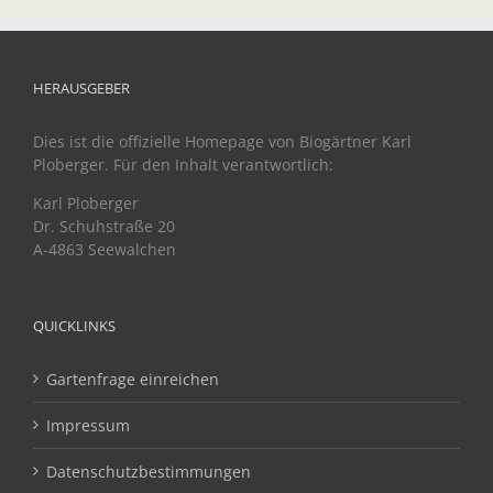
HERAUSGEBER
Dies ist die offizielle Homepage von Biogärtner Karl
Ploberger. Für den Inhalt verantwortlich:
Karl Ploberger
Dr. Schuhstraße 20
A-4863 Seewalchen
QUICKLINKS
Gartenfrage einreichen
Impressum
Datenschutzbestimmungen