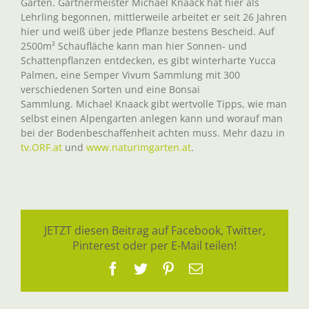
Gärten. Gärtnermeister Michael Knaack hat hier als
Lehrling begonnen, mittlerweile arbeitet er seit 26 Jahren
hier und weiß über jede Pflanze bestens Bescheid. Auf
2500m² Schaufläche kann man hier Sonnen- und
Schattenpflanzen entdecken, es gibt winterharte Yucca
Palmen, eine Semper Vivum Sammlung mit 300
verschiedenen Sorten und eine Bonsai
Sammlung. Michael Knaack gibt wertvolle Tipps, wie man
selbst einen Alpengarten anlegen kann und worauf man
bei der Bodenbeschaffenheit achten muss. Mehr dazu in
tv.ORF.at
und
www.naturimgarten.at
.
JETZT diesen Beitrag auf Facebook, Twitter,
Pinterest oder per E-Mail teilen!
Facebook
Twitter
Pinterest
E-
Mail