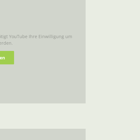
igt YouTube Ihre Einwilligung um
erden.
ren