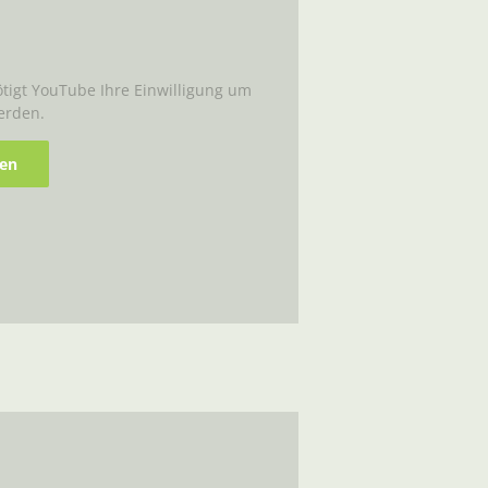
igt YouTube Ihre Einwilligung um
erden.
ren