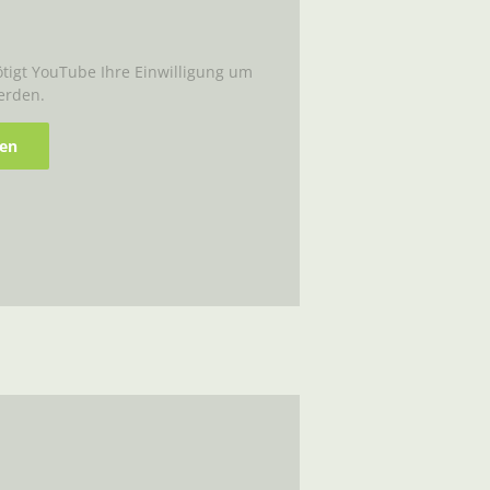
igt YouTube Ihre Einwilligung um
erden.
ren