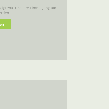
igt YouTube Ihre Einwilligung um
erden.
ren