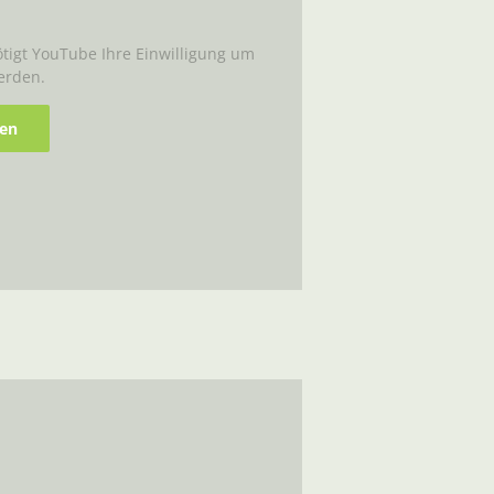
igt YouTube Ihre Einwilligung um
erden.
ren