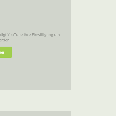
igt YouTube Ihre Einwilligung um
erden.
ren