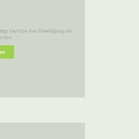
igt YouTube Ihre Einwilligung um
erden.
ren