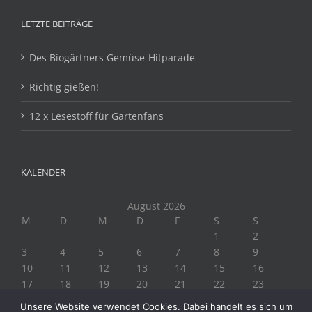
LETZTE BEITRÄGE
Des Biogärtners Gemüse-Hitparade
Richtig gießen!
12 x Lesestoff für Gartenfans
KALENDER
August 2026
M
D
M
D
F
S
S
1
2
3
4
5
6
7
8
9
10
11
12
13
14
15
16
17
18
19
20
21
22
23
24
25
26
27
28
29
30
Unsere Website verwendet Cookies. Dabei handelt es sich um