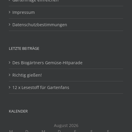
Impressum
Datenschutzbestimmungen
LETZTE BEITRÄGE
Des Biogärtners Gemüse-Hitparade
Richtig gießen!
12 x Lesestoff für Gartenfans
KALENDER
August 2026
M
D
M
D
F
S
S