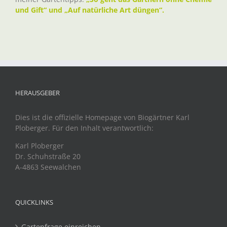
und Gift“ und „Auf natürliche Art düngen“.
HERAUSGEBER
Dies ist die offizielle Homepage von Biogärtner Karl
Ploberger. Für den Inhalt verantwortlich:
Karl Ploberger
Dr. Schuhstraße 20
A-4863 Seewalchen
QUICKLINKS
Gartenfrage einreichen