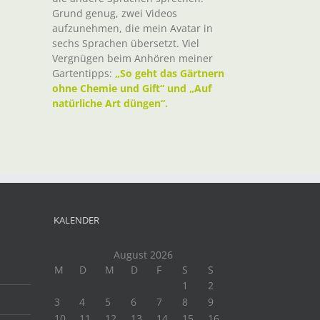
Grund genug, zwei Videos
aufzunehmen, die mein Avatar in
sechs Sprachen übersetzt. Viel
Vergnügen beim Anhören meiner
Gartentipps:
„So geht das Gärtnern
ohne Chemie und Gift“ und „Auf
natürliche Art düngen“.
KALENDER
August 2026
M
D
M
D
F
S
S
1
2
3
4
5
6
7
8
9
10
11
12
13
14
15
16