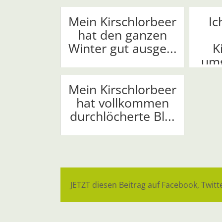
Mein Kirschlorbeer
Ic
hat den ganzen
Winter gut ausge...
K
umg
Mein Kirschlorbeer
hat vollkommen
durchlöcherte Bl...
JETZT diesen Beitrag auf Facebook, Twitte