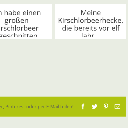
h habe einen
Meine
großen
Kirschlorbeerhecke,
irschlorbeer
die bereits vor elf
eschnitten ...
Jahr...
Facebook
Twitter
Pinteres
E-
r, Pinterest oder per E-Mail teilen!
Ma