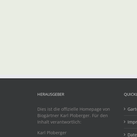
HERAUSGEBER
QUICK
Dies ist die offizielle Homepage von
Gart
Biogärtner Karl Ploberger. Für den
Inhalt verantwortlich:
Imp
Karl Ploberger
Dat