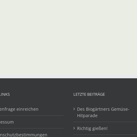
LINKS
LETZTE BEITRÄGE
enfrage einreichen
Des Biogärtners Gemüse-
Hitparade
ressum
Richtig gießen!
enschutzbestimmungen