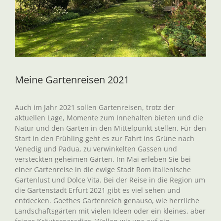
Meine Gartenreisen 2021
Auch im Jahr 2021 sollen Gartenreisen, trotz der
aktuellen Lage, Momente zum Innehalten bieten und die
Natur und den Garten in den Mittelpunkt stellen. Für den
Start in den Frühling geht es zur Fahrt ins Grüne nach
Venedig und Padua, zu verwinkelten Gassen und
versteckten geheimen Gärten. Im Mai erleben Sie bei
einer Gartenreise in die ewige Stadt Rom italienische
Gartenlust und Dolce Vita. Bei der Reise in die Region um
die Gartenstadt Erfurt 2021 gibt es viel sehen und
entdecken. Goethes Gartenreich genauso, wie herrliche
Landschaftsgärten mit vielen Ideen oder ein kleines, aber