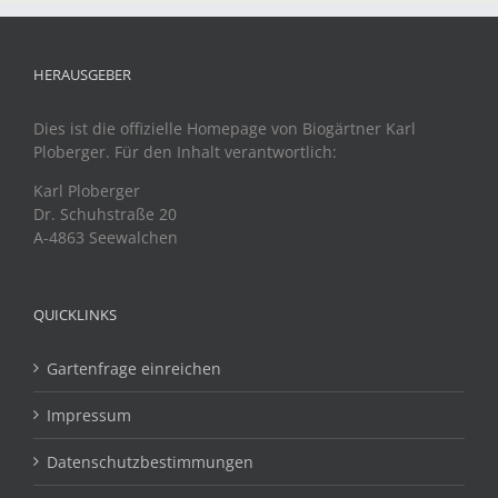
HERAUSGEBER
Dies ist die offizielle Homepage von Biogärtner Karl
Ploberger. Für den Inhalt verantwortlich:
Karl Ploberger
Dr. Schuhstraße 20
A-4863 Seewalchen
QUICKLINKS
Gartenfrage einreichen
Impressum
Datenschutzbestimmungen