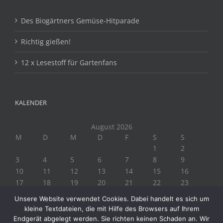
Des Biogärtners Gemüse-Hitparade
Richtig gießen!
12 x Lesestoff für Gartenfans
KALENDER
August 2026
M
D
M
D
F
S
S
1
2
3
4
5
6
7
8
9
10
11
12
13
14
15
16
17
18
19
20
21
22
23
24
25
26
27
28
29
30
Unsere Website verwendet Cookies. Dabei handelt es sich um
31
kleine Textdateien, die mit Hilfe des Browsers auf Ihrem
« Juli
Endgerät abgelegt werden. Sie richten keinen Schaden an. Wir