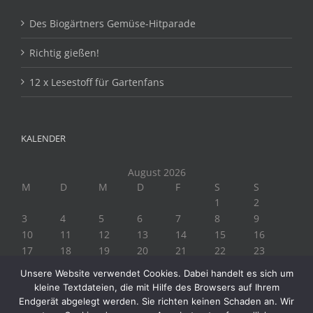
Des Biogärtners Gemüse-Hitparade
Richtig gießen!
12 x Lesestoff für Gartenfans
KALENDER
August 2026
M
D
M
D
F
S
S
1
2
3
4
5
6
7
8
9
10
11
12
13
14
15
16
17
18
19
20
21
22
23
24
25
26
27
28
29
30
Unsere Website verwendet Cookies. Dabei handelt es sich um
31
kleine Textdateien, die mit Hilfe des Browsers auf Ihrem
« Juli
Endgerät abgelegt werden. Sie richten keinen Schaden an. Wir