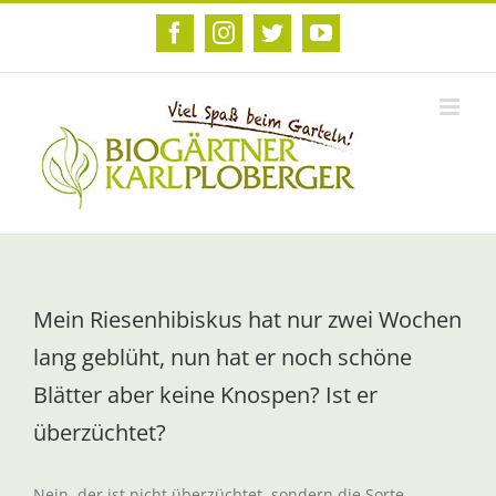
Zum
Inhalt
Facebook
Instagram
Twitter
YouTube
springen
Mein Riesenhibiskus hat nur zwei Wochen
lang geblüht, nun hat er noch schöne
Blätter aber keine Knospen? Ist er
überzüchtet?
Nein, der ist nicht überzüchtet, sondern die Sorte