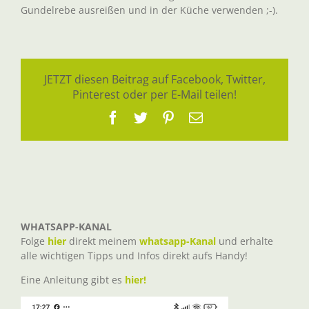
Gundelrebe ausreißen und in der Küche verwenden ;-).
JETZT diesen Beitrag auf Facebook, Twitter,
Pinterest oder per E-Mail teilen!
Facebook
Twitter
Pinterest
E-
Mail
WHATSAPP-KANAL
Folge
hier
direkt meinem
whatsapp-Kanal
und erhalte
alle wichtigen Tipps und Infos direkt aufs Handy!
Eine Anleitung gibt es
hier!