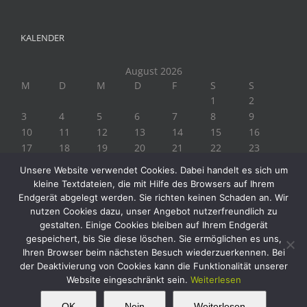
KALENDER
August 2026
M
D
M
D
F
S
S
1
2
3
4
5
6
7
8
9
10
11
12
13
14
15
16
17
18
19
20
21
22
23
24
25
26
27
28
29
30
Unsere Website verwendet Cookies. Dabei handelt es sich um
31
kleine Textdateien, die mit Hilfe des Browsers auf Ihrem
« Juli
Endgerät abgelegt werden. Sie richten keinen Schaden an. Wir
nutzen Cookies dazu, unser Angebot nutzerfreundlich zu
gestalten. Einige Cookies bleiben auf Ihrem Endgerät
gespeichert, bis Sie diese löschen. Sie ermöglichen es uns,
Ihren Browser beim nächsten Besuch wiederzuerkennen. Bei
der Deaktivierung von Cookies kann die Funktionalität unserer
Website eingeschränkt sein.
Weiterlesen
Copyright 2019 Biogärtner Ploberger | Alle Rechte vorbehalten
Facebook
Instagram
Twitter
YouTube
This website uses cookies and third party
OK
Nein
Weiterlesen