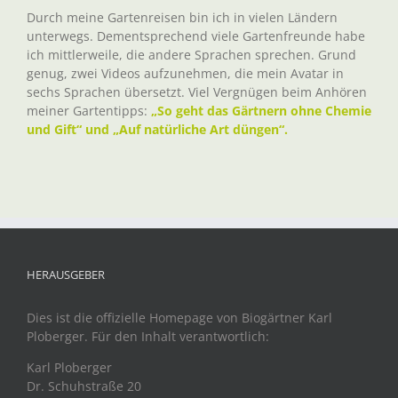
Durch meine Gartenreisen bin ich in vielen Ländern
unterwegs. Dementsprechend viele Gartenfreunde habe
ich mittlerweile, die andere Sprachen sprechen. Grund
genug, zwei Videos aufzunehmen, die mein Avatar in
sechs Sprachen übersetzt. Viel Vergnügen beim Anhören
meiner Gartentipps:
„So geht das Gärtnern ohne Chemie
und Gift“ und „Auf natürliche Art düngen“.
HERAUSGEBER
Dies ist die offizielle Homepage von Biogärtner Karl
Ploberger. Für den Inhalt verantwortlich:
Karl Ploberger
Dr. Schuhstraße 20