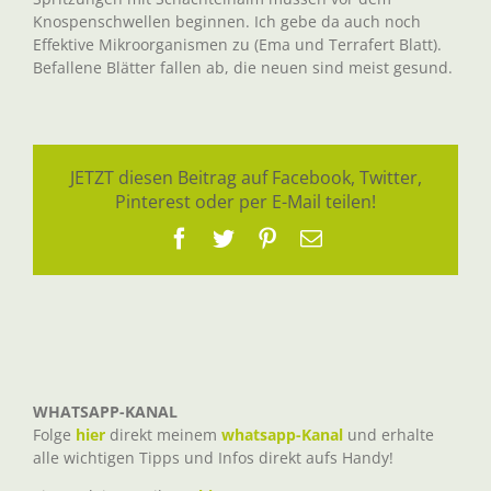
Knospenschwellen beginnen. Ich gebe da auch noch
Effektive Mikroorganismen zu (Ema und Terrafert Blatt).
Befallene Blätter fallen ab, die neuen sind meist gesund.
JETZT diesen Beitrag auf Facebook, Twitter,
Pinterest oder per E-Mail teilen!
Facebook
Twitter
Pinterest
E-
Mail
WHATSAPP-KANAL
Folge
hier
direkt meinem
whatsapp-Kanal
und erhalte
alle wichtigen Tipps und Infos direkt aufs Handy!