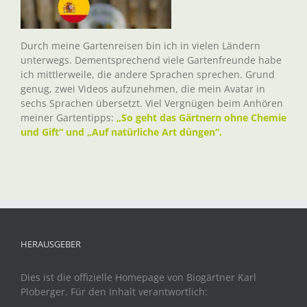
Durch meine Gartenreisen bin ich in vielen Ländern
unterwegs. Dementsprechend viele Gartenfreunde habe
ich mittlerweile, die andere Sprachen sprechen. Grund
genug, zwei Videos aufzunehmen, die mein Avatar in
sechs Sprachen übersetzt. Viel Vergnügen beim Anhören
meiner Gartentipps:
„So geht das Gärtnern ohne Chemie
und Gift“ und „Auf natürliche Art düngen“.
HERAUSGEBER
Dies ist die offizielle Homepage von Biogärtner Karl
Ploberger. Für den Inhalt verantwortlich: