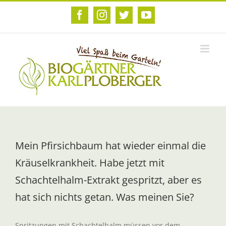
Zum
Inhalt
Facebook
Instagram
Twitter
YouTube
springen
Mein Pfirsichbaum hat wieder einmal die
Kräuselkrankheit. Habe jetzt mit
Schachtelhalm-Extrakt gespritzt, aber es
hat sich nichts getan. Was meinen Sie?
Spritzungen mit Schachtelhalm müssen vor dem