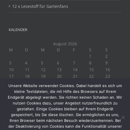
12 x Lesestoff für Gartenfans
KALENDER
August 2026
M
D
M
D
F
S
S
1
2
3
4
5
6
7
8
9
10
11
12
13
14
15
16
17
18
19
20
21
22
23
24
25
26
27
28
29
30
Unsere Website verwendet Cookies. Dabei handelt es sich um
31
kleine Textdateien, die mit Hilfe des Browsers auf Ihrem
« Juli
Endgerät abgelegt werden. Sie richten keinen Schaden an. Wir
nutzen Cookies dazu, unser Angebot nutzerfreundlich zu
gestalten. Einige Cookies bleiben auf Ihrem Endgerät
gespeichert, bis Sie diese löschen. Sie ermöglichen es uns,
Ihren Browser beim nächsten Besuch wiederzuerkennen. Bei
der Deaktivierung von Cookies kann die Funktionalität unserer