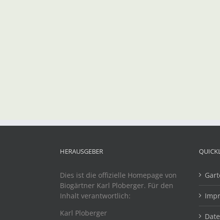
HERAUSGEBER
QUICK
Dies ist die offizielle Homepage von
Gart
Biogärtner Karl Ploberger. Für den
Inhalt verantwortlich:
Imp
Karl Ploberger
Dat