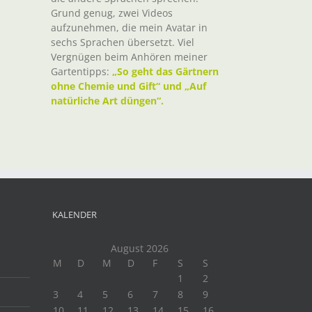
Grund genug, zwei Videos
aufzunehmen, die mein Avatar in
sechs Sprachen übersetzt. Viel
Vergnügen beim Anhören meiner
Gartentipps:
„So geht das Gärtnern
ohne Chemie und Gift“ und „Auf
natürliche Art düngen“.
KALENDER
August 2026
M
D
M
D
F
S
S
1
2
3
4
5
6
7
8
9
10
11
12
13
14
15
16