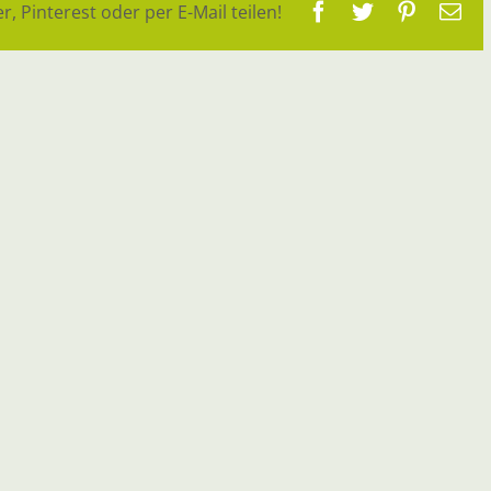
Facebook
Twitter
Pinteres
E-
r, Pinterest oder per E-Mail teilen!
Ma