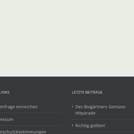
LINKS
LETZTE BEITRÄGE
enfrage einreichen
Des Biogärtners Gemüse-
Hitparade
ressum
Richtig gießen!
enschutzbestimmungen