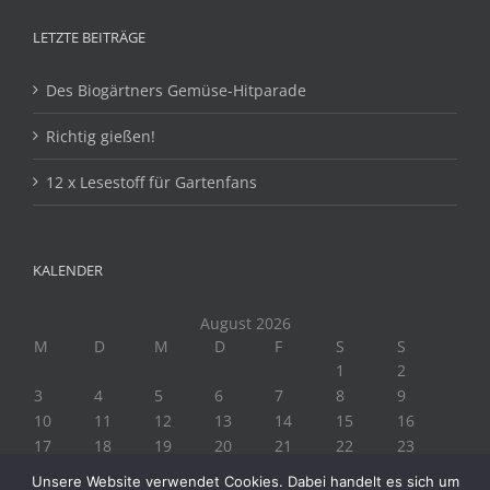
LETZTE BEITRÄGE
Des Biogärtners Gemüse-Hitparade
Richtig gießen!
12 x Lesestoff für Gartenfans
KALENDER
August 2026
M
D
M
D
F
S
S
1
2
3
4
5
6
7
8
9
10
11
12
13
14
15
16
17
18
19
20
21
22
23
24
25
26
27
28
29
30
Unsere Website verwendet Cookies. Dabei handelt es sich um