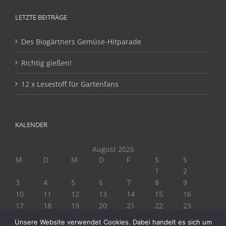
LETZTE BEITRÄGE
Des Biogärtners Gemüse-Hitparade
Richtig gießen!
12 x Lesestoff für Gartenfans
KALENDER
August 2026
M
D
M
D
F
S
S
1
2
3
4
5
6
7
8
9
10
11
12
13
14
15
16
17
18
19
20
21
22
23
24
25
26
27
28
29
30
Unsere Website verwendet Cookies. Dabei handelt es sich um