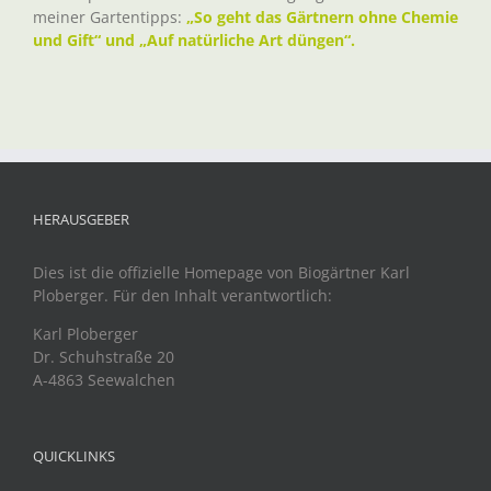
meiner Gartentipps:
„So geht das Gärtnern ohne Chemie
und Gift“ und „Auf natürliche Art düngen“.
HERAUSGEBER
Dies ist die offizielle Homepage von Biogärtner Karl
Ploberger. Für den Inhalt verantwortlich:
Karl Ploberger
Dr. Schuhstraße 20
A-4863 Seewalchen
QUICKLINKS