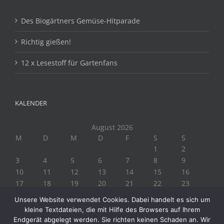
Des Biogärtners Gemüse-Hitparade
Richtig gießen!
12 x Lesestoff für Gartenfans
KALENDER
August 2026
M
D
M
D
F
S
S
1
2
3
4
5
6
7
8
9
10
11
12
13
14
15
16
17
18
19
20
21
22
23
24
25
26
27
28
29
30
Unsere Website verwendet Cookies. Dabei handelt es sich um
31
kleine Textdateien, die mit Hilfe des Browsers auf Ihrem
« Juli
Endgerät abgelegt werden. Sie richten keinen Schaden an. Wir