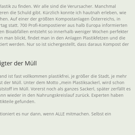
Plastik zu finden. Wir alle sind die Verursacher. Manchmal
eren die Schuld gibt. Kürzlich konnte ich hautnah erleben, wie
ehen. Auf einer der größten Kompostanlagen Österreichs, in
ertag statt. 700 Profi-Kompostierer aus halb Europa informierten
ren Bioabfällen entsteht so innerhalb weniger Wochen perfekter
 man blickt, findet man in den Anlagen Plastikfetzen und die
ert werden. Nur so ist sichergestellt, dass daraus Kompost der
igter der Müll
d ist fast vollkommen plastikfrei, je größer die Stadt, je mehr
t der Müll. Unter dem Motto „mein Plastiksackerl, wird schon
off im Müll. Vorerst noch als ganzes Sackerl, später zerfällt es
nn wieder in den Nahrungskreislauf zurück. Experten haben
tikteile gefunden.
ktioniert es nur dann, wenn ALLE mitmachen. Selbst ein