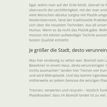
Egal, wohin man auf der Erde blickt, überall ist 
überrascht die Leichtfertigkeit, mit der man and
viele Menschen absolut sorglos mit Plastik umg
Niederösterreich, fand der traditionelle Praktik
sich über die neuesten Techniken. Aus all unse
Humus. Wenn es da nicht das Plastik gäbe. Wohin
müssen mit extrem aufwändiger Technik aussorti
besten Qualität entsteht.
Je größer die Stadt, desto verunrein
Was hier eindeutig zu sehen war: Biomüll vom Lan
Bewohner in einem Haus, desto verunreinigter is
nichts ausmachen“ landen hier Tonnen von Kunstst
und wird Mikroplastik. Und das kommt irgendwa
mittlerweile an jedem Gemüse die winzigen Plas
Trennen, verwerten und recyceln – letztlich fun
Plastiksackerl, dass im Biomüll landet ist zu viel.