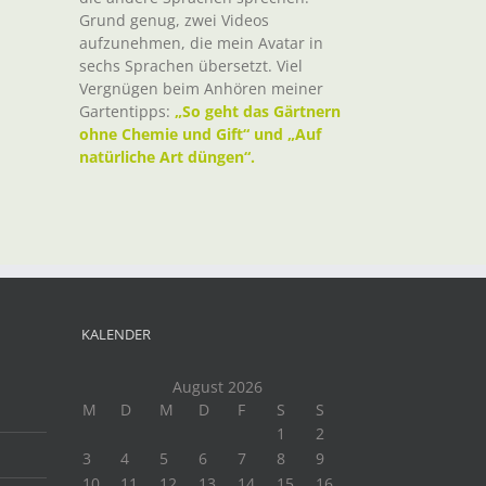
Grund genug, zwei Videos
aufzunehmen, die mein Avatar in
sechs Sprachen übersetzt. Viel
Vergnügen beim Anhören meiner
Gartentipps:
„So geht das Gärtnern
ohne Chemie und Gift“ und „Auf
natürliche Art düngen“.
KALENDER
August 2026
M
D
M
D
F
S
S
1
2
3
4
5
6
7
8
9
10
11
12
13
14
15
16