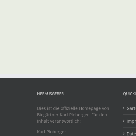
HERAUSGEBER
QUICK
Dies ist die offizielle Homepage von
Gart
Biogärtner Karl Ploberger. Für den
Inhalt verantwortlich:
Imp
Karl Ploberger
Dat