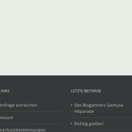
LINKS
LETZTE BEITRÄGE
enfrage einreichen
Des Biogärtners Gemüse-
Hitparade
ressum
Richtig gießen!
enschutzbestimmungen