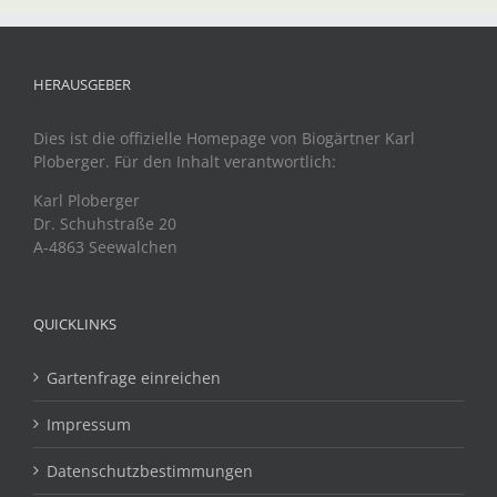
HERAUSGEBER
Dies ist die offizielle Homepage von Biogärtner Karl
Ploberger. Für den Inhalt verantwortlich:
Karl Ploberger
Dr. Schuhstraße 20
A-4863 Seewalchen
QUICKLINKS
Gartenfrage einreichen
Impressum
Datenschutzbestimmungen