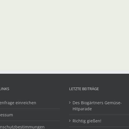
LINKS
LETZTE BEITRÄGE
enfrage einreichen
Des Biogärtners Gemüse-
Hitparade
ressum
Richtig gießen!
enschutzbestimmungen