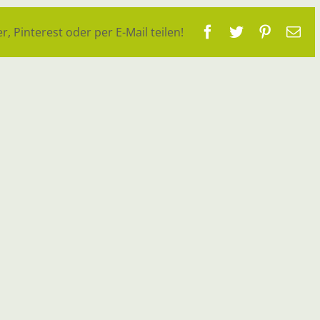
Facebook
Twitter
Pinteres
E-
r, Pinterest oder per E-Mail teilen!
Ma