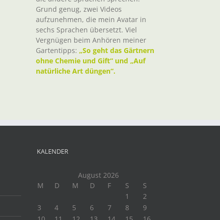
Grund genug, zwei Videos
aufzunehmen, die mein Avatar in
sechs Sprachen übersetzt. Viel
Vergnügen beim Anhören meiner
Gartentipps:
„So geht das Gärtnern
ohne Chemie und Gift“ und „Auf
natürliche Art düngen“.
KALENDER
August 2026
M
D
M
D
F
S
S
1
2
3
4
5
6
7
8
9
10
11
12
13
14
15
16