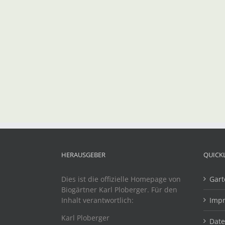
HERAUSGEBER
QUICK
Dies ist die offizielle Homepage von
Gart
Biogärtner Karl Ploberger. Für den
Inhalt verantwortlich:
Imp
Karl Ploberger
Dat