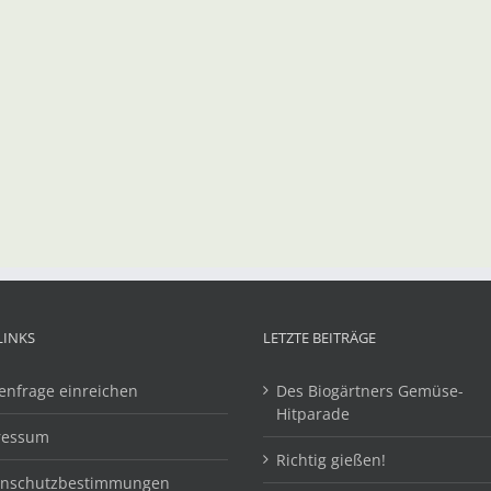
LINKS
LETZTE BEITRÄGE
enfrage einreichen
Des Biogärtners Gemüse-
Hitparade
ressum
Richtig gießen!
enschutzbestimmungen