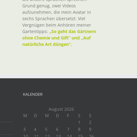
Grund genug, zwei Videos
aufzunehmen, die mein Avatar in
sechs Sprachen übersetzt. Viel
Vergnügen beim Anhören meiner
Gartentipps:
„So geht das Gärtnern
ohne Chemie und Gift“ und „Auf
natürliche Art düngen“.
KALENDER
August 2026
M
D
M
D
F
S
S
1
2
3
4
5
6
7
8
9
10
11
12
13
14
15
16