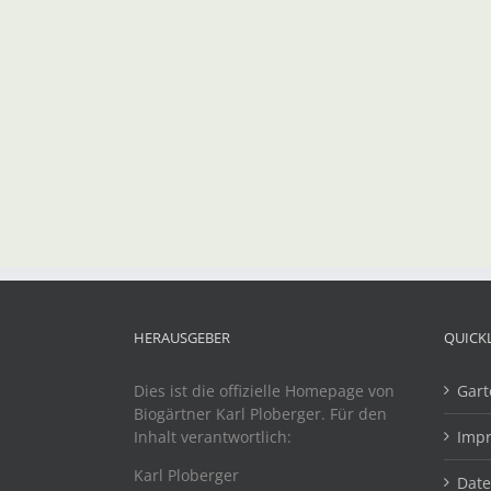
HERAUSGEBER
QUICK
Dies ist die offizielle Homepage von
Gart
Biogärtner Karl Ploberger. Für den
Inhalt verantwortlich:
Imp
Karl Ploberger
Dat