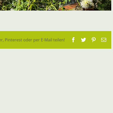
Facebook
Twitter
Pinteres
E-
r, Pinterest oder per E-Mail teilen!
Ma