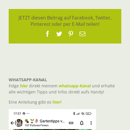
JETZT diesen Beitrag auf Facebook, Twitter,
Pinterest oder per E-Mail teilen!
Facebook
Twitter
Pinterest
E-
Mail
WHATSAPP-KANAL
Folge
hier
direkt meinem
whatsapp-Kanal
und erhalte
alle wichtigen Tipps und Infos direkt aufs Handy!
Eine Anleitung gibt es
hier!