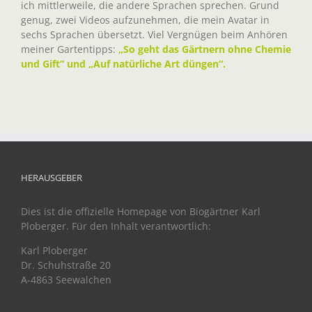
ich mittlerweile, die andere Sprachen sprechen. Grund
genug, zwei Videos aufzunehmen, die mein Avatar in
sechs Sprachen übersetzt. Viel Vergnügen beim Anhören
meiner Gartentipps:
„So geht das Gärtnern ohne Chemie
und Gift“ und „Auf natürliche Art düngen“.
HERAUSGEBER
Dies ist die offizielle Homepage von Biogärtner Karl
Ploberger. Für den Inhalt verantwortlich:
Karl Ploberger
Dr. Schuhstraße 20
A-4863 Seewalchen