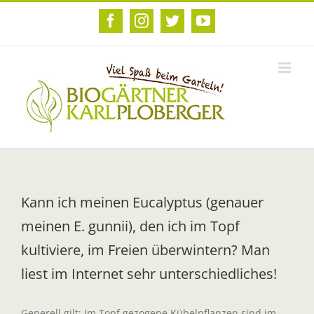
Zum
Inhalt
Facebook
Instagram
Twitter
YouTube
springen
Kann ich meinen Eucalyptus (genauer
meinen E. gunnii), den ich im Topf
kultiviere, im Freien überwintern? Man
liest im Internet sehr unterschiedliches!
Generell gilt: Im Topf gezogene Kübelpflanzen sind im