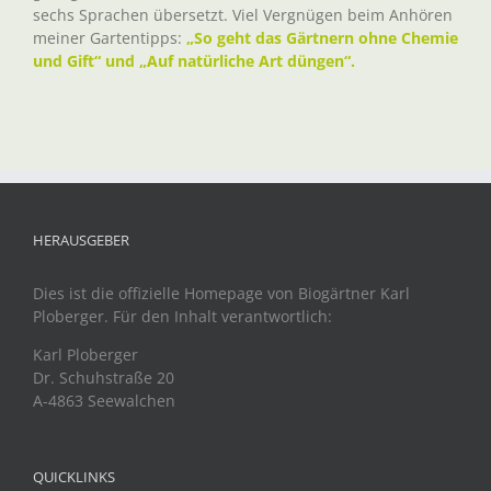
sechs Sprachen übersetzt. Viel Vergnügen beim Anhören
meiner Gartentipps:
„So geht das Gärtnern ohne Chemie
und Gift“ und „Auf natürliche Art düngen“.
HERAUSGEBER
Dies ist die offizielle Homepage von Biogärtner Karl
Ploberger. Für den Inhalt verantwortlich:
Karl Ploberger
Dr. Schuhstraße 20
A-4863 Seewalchen
QUICKLINKS