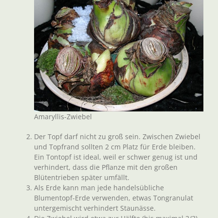
Amaryllis-Zwiebel
Der Topf darf nicht zu groß sein. Zwischen Zwiebel
und Topfrand sollten 2 cm Platz für Erde bleiben.
Ein Tontopf ist ideal, weil er schwer genug ist und
verhindert, dass die Pflanze mit den großen
Blütentrieben später umfällt.
Als Erde kann man jede handelsübliche
Blumentopf-Erde verwenden, etwas Tongranulat
untergemischt verhindert Staunässe.