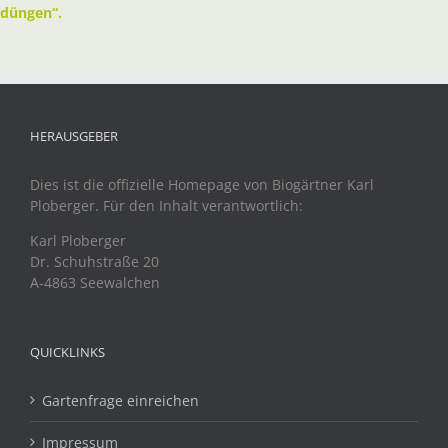
düngen“.
HERAUSGEBER
Dies ist die offizielle Homepage von Biogärtner Karl
Ploberger. Für den Inhalt verantwortlich:
Karl Ploberger
Dr. Schuhstraße 20
A-4863 Seewalchen
QUICKLINKS
Gartenfrage einreichen
Impressum