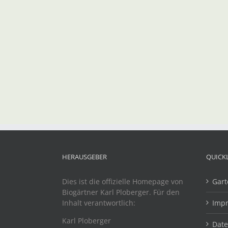
HERAUSGEBER
QUICK
Dies ist die offizielle Homepage von
Gart
Biogärtner Karl Ploberger. Für den
Inhalt verantwortlich:
Imp
Karl Ploberger
Dat