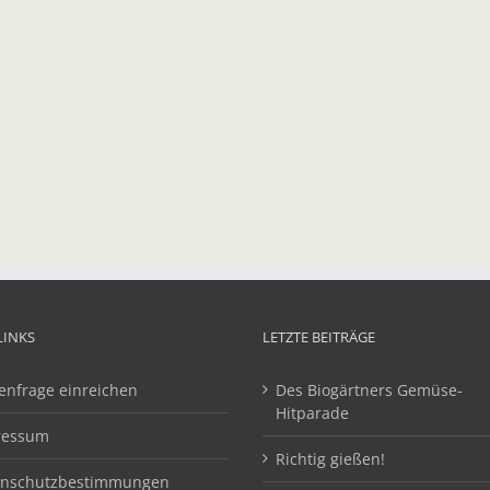
LINKS
LETZTE BEITRÄGE
enfrage einreichen
Des Biogärtners Gemüse-
Hitparade
ressum
Richtig gießen!
enschutzbestimmungen