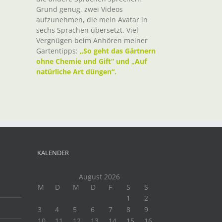
Grund genug, zwei Videos
aufzunehmen, die mein Avatar in
sechs Sprachen übersetzt. Viel
Vergnügen beim Anhören meiner
Gartentipps:
„So geht das Gärtnern
ohne Chemie und Gift“ und „Auf
natürliche Art düngen“.
KALENDER
August 2026
M
D
M
D
F
S
S
1
2
3
4
5
6
7
8
9
10
11
12
13
14
15
16