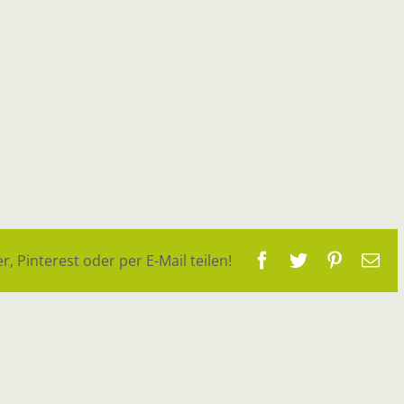
Facebook
Twitter
Pinteres
E-
r, Pinterest oder per E-Mail teilen!
Ma