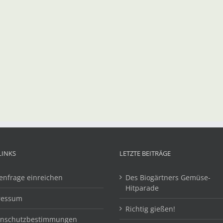
LINKS
LETZTE BEITRÄGE
enfrage einreichen
Des Biogärtners Gemüse-
Hitparade
ressum
Richtig gießen!
enschutzbestimmungen