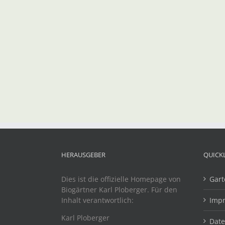
HERAUSGEBER
QUICK
Dies ist die offizielle Homepage von
Gart
Biogärtner Karl Ploberger. Für den
Inhalt verantwortlich:
Imp
Karl Ploberger
Dat