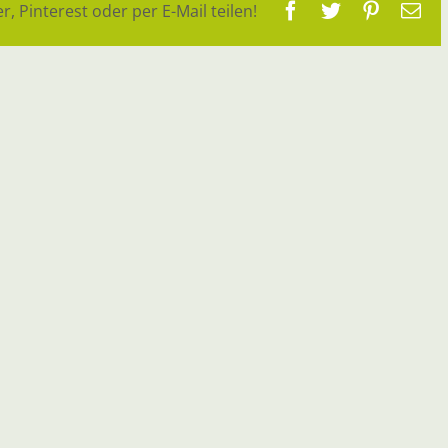
Facebook
Twitter
Pinteres
E-
r, Pinterest oder per E-Mail teilen!
Ma