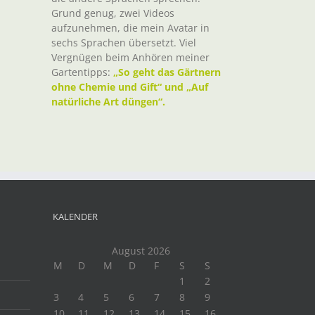
Grund genug, zwei Videos
aufzunehmen, die mein Avatar in
sechs Sprachen übersetzt. Viel
Vergnügen beim Anhören meiner
Gartentipps:
„So geht das Gärtnern
ohne Chemie und Gift“ und „Auf
natürliche Art düngen“.
KALENDER
August 2026
M
D
M
D
F
S
S
1
2
3
4
5
6
7
8
9
10
11
12
13
14
15
16