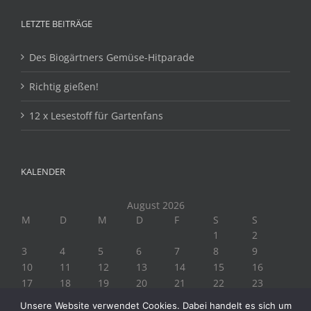
LETZTE BEITRÄGE
Des Biogärtners Gemüse-Hitparade
Richtig gießen!
12 x Lesestoff für Gartenfans
KALENDER
August 2026
M
D
M
D
F
S
S
1
2
3
4
5
6
7
8
9
10
11
12
13
14
15
16
17
18
19
20
21
22
23
24
25
26
27
28
29
30
Unsere Website verwendet Cookies. Dabei handelt es sich um