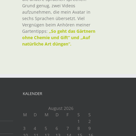
Grund genug, zwei Videos
aufzunehmen, die mein Avatar in
sechs Sprachen übersetzt. Viel
Vergnügen beim Anhören meiner
Gartentipps:
„So geht das Gärtnern
ohne Chemie und Gift“ und „Auf
natürliche Art düngen“.
KALENDER
August 2026
M
D
M
D
F
S
S
1
2
3
4
5
6
7
8
9
10
11
12
13
14
15
16