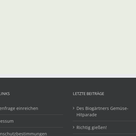
LINKS
LETZTE BEITRÄGE
enfrage einreichen
Des Biogärtners Gemüse-
Hitparade
ressum
Richtig gießen!
enschutzbestimmungen