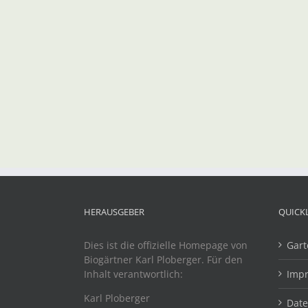
HERAUSGEBER
QUICK
Dies ist die offizielle Homepage von
Gart
Biogärtner Karl Ploberger. Für den
Inhalt verantwortlich:
Imp
Karl Ploberger
Dat