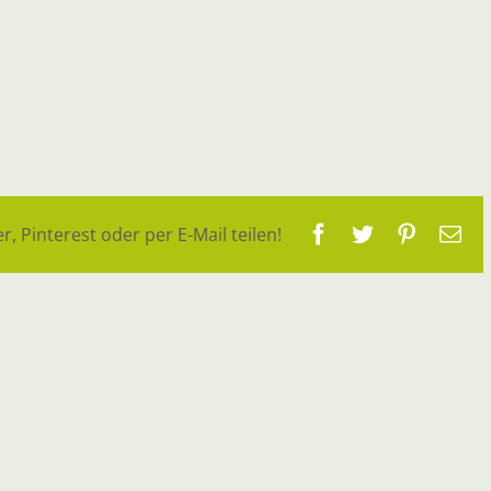
Facebook
Twitter
Pinteres
E-
r, Pinterest oder per E-Mail teilen!
Ma